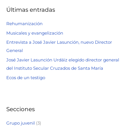
a
Últimas entradas
r
p
Rehumanización
o
Musicales y evangelización
r
Entrevista a José Javier Lasunción, nuevo Director
:
General
José Javier Lasunción Urdáiz elegido director general
del Instituto Secular Cruzados de Santa María
Ecos de un testigo
Secciones
Grupo juvenil
(3)