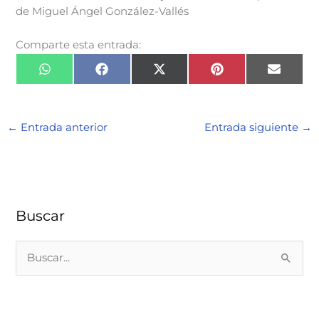
de Miguel Ángel González-Vallés
Comparte esta entrada:
Compartir
Compartir
Compartir
Compartir
Compart
en
en
en
en
en
WhatsApp
Facebook
X
Pinterest
Email
(Twitter)
←
Entrada anterior
Entrada siguiente
→
Buscar
B
u
s
c