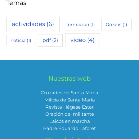
Temas
actividades
(6)
formación
(1)
Gredos
(1)
vídeo
(4)
pdf
(2)
noticia
(1)
Nuestras web
Cruzados de Santa María
Milicia de Santa María
Revista Hágase Estar
Oración del militante
Laicos en marcha
Padre Eduardo Laforet