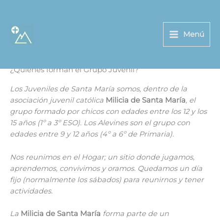
Ir
al
contenido
Menú
Grupo Juvenil
¿Quiénes forman el Grupo Juvenil?
Los Juveniles de Santa María somos, dentro de la
asociación juvenil católica
Milicia de Santa María
, el
grupo formado por chicos con edades entre los 12 y los
15 años (1º a 3º ESO).
Los Alevines son el grupo con
edades entre 9 y 12 años (4º a 6º de Primaria).
Nos reunimos en el Hogar; un sitio donde jugamos,
aprendemos, convivimos y oramos. Quedamos un día
fijo (normalmente los sábados) para reunirnos y tener
actividades.
La
Milicia de Santa María
forma parte de un