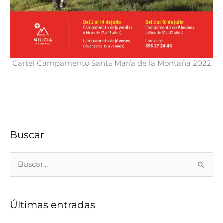
Cartel Campamento Santa María de la Montaña 2022
Buscar
B
u
s
c
Últimas entradas
a