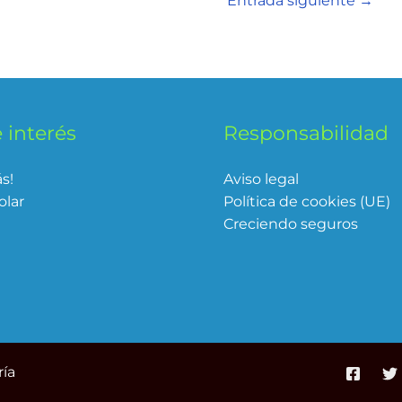
Entrada siguiente
→
 interés
Responsabilidad
ás!
Aviso legal
olar
Política de cookies (UE)
Creciendo seguros
ía