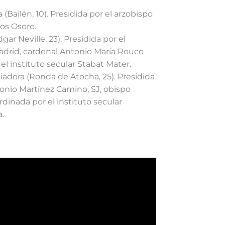
(Bailén, 10). Presidida por el arzobispo
os Osoro.
gar Neville, 23). Presidida por el
adrid, cardenal Antonio María Rouco
 el instituto secular Stabat Mater.
iadora (Ronda de Atocha, 25). Presidida
nio Martínez Camino, SJ, obispo
rdinada por el instituto secular
.