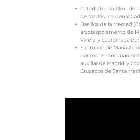
Catedral de la Almudena 
de Madrid, cardenal Carl
Basílica de la Merced (Ed
arzobispo emérito de M
Varela, y coordinada por
Santuario de María Auxil
por monseñor Juan Anto
auxiliar de Madrid, y coo
Cruzados de Santa María