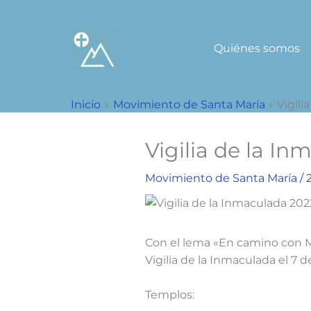
Ir
al
contenido
Quiénes somos
Inicio
Movimiento de Santa María
Vigili
Vigilia de la I
Movimiento de Santa María
/
Con el lema «En camino con Mar
Vigilia de la Inmaculada el 7 d
Templos: