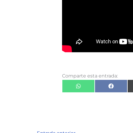
Comparte esta entrada:
Compartir
Comparti
en
en
WhatsApp
Faceboo