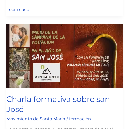
30
Leer más »
aniversario
de
la
Virgen
de
Gredos
Charla formativa sobre san
José
Movimiento de Santa María
/
formación