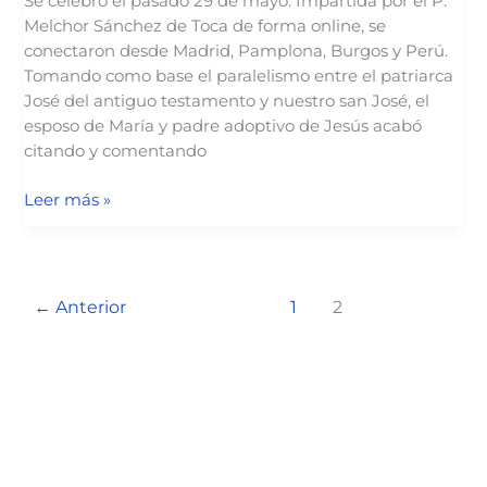
Se celebró el pasado 29 de mayo. Impartida por el P.
Melchor Sánchez de Toca de forma online, se
conectaron desde Madrid, Pamplona, Burgos y Perú.
Tomando como base el paralelismo entre el patriarca
José del antiguo testamento y nuestro san José, el
esposo de María y padre adoptivo de Jesús acabó
citando y comentando
Charla
Leer más »
formativa
sobre
san
José
←
Anterior
1
2