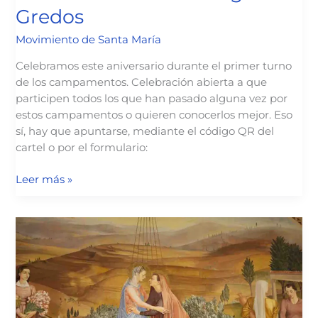
Gredos
Movimiento de Santa María
Celebramos este aniversario durante el primer turno
de los campamentos. Celebración abierta a que
participen todos los que han pasado alguna vez por
estos campamentos o quieren conocerlos mejor. Eso
sí, hay que apuntarse, mediante el código QR del
cartel o por el formulario:
30
Leer más »
aniversario
de
la
Virgen
de
Gredos