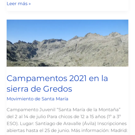
Vigilia
Leer más »
de
la
Inmaculada
2021
Campamentos 2021 en la
sierra de Gredos
Movimiento de Santa María
Campamento Juvenil “Santa María de la Montaña”
del 2 al 14 de julio Para chicos de 12 a 15 años (1º a 3º
ESO). Lugar: Santiago de Aravalle (Ávila) Inscripciones
abiertas hasta el 25 de junio. Más información: Madrid: