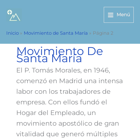
Ir
al
Menú
contenido
Inicio
Movimiento de Santa María
Página 2
Movimiento De
Santa María
El P. Tomás Morales, en 1946,
comenzó en Madrid una intensa
labor con los trabajadores de
empresa. Con ellos fundó el
Hogar del Empleado, un
movimiento apostólico de gran
vitalidad que generó múltiples