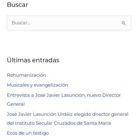
Buscar
B
u
s
c
a
Últimas entradas
r
p
Rehumanización
o
Musicales y evangelización
r
Entrevista a José Javier Lasunción, nuevo Director
:
General
José Javier Lasunción Urdáiz elegido director general
del Instituto Secular Cruzados de Santa María
Ecos de un testigo