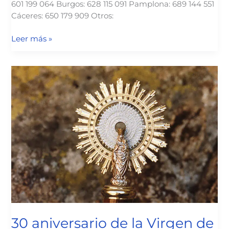
601 199 064 Burgos: 628 115 091 Pamplona: 689 144 551
Cáceres: 650 179 909 Otros:
Campamentos
Leer más »
2021
en
la
sierra
de
Gredos
30 aniversario de la Virgen de